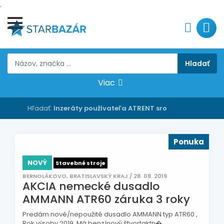
.
Viac
Hľadať:
Inzeráty používateľa ATRENT sro
Ponuka
NOVÝ
Stavebné stroje
BERNOLÁKOVO, BRATISLAVSKÝ KRAJ / 28. 08. 2019
AKCIA nemecké dusadlo
AMMANN ATR60 záruka 3 roky
Predám nové/nepoužité dusadlo AMMANN typ ATR60 ,
Rok výroby 2019. Má benzínový štvortaktn� ...