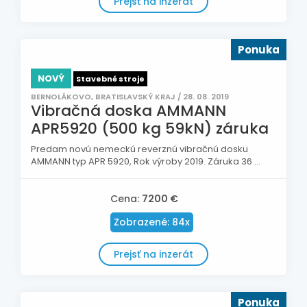
Prejsť na inzerát
Ponuka
NOVÝ
Stavebné stroje
BERNOLÁKOVO, BRATISLAVSKÝ KRAJ / 28. 08. 2019
Vibračná doska AMMANN
APR5920 (500 kg 59kN) záruka
Predam novú nemeckú reverznú vibračnú dosku
AMMANN typ APR 5920, Rok výroby 2019. Záruka 36 ...
Cena:
7200 €
Zobrazené: 84x
Prejsť na inzerát
Ponuka