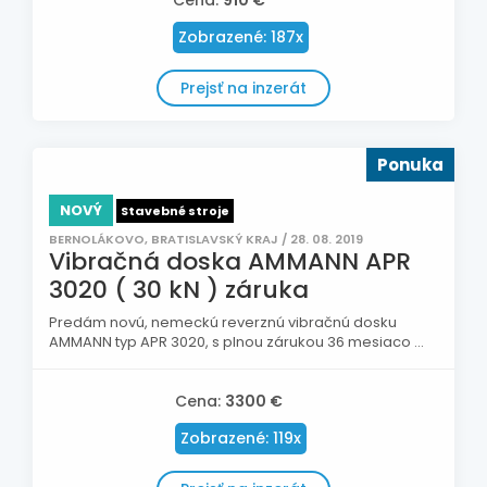
Cena:
910 €
Zobrazené: 187x
Prejsť na inzerát
Ponuka
NOVÝ
Stavebné stroje
BERNOLÁKOVO, BRATISLAVSKÝ KRAJ / 28. 08. 2019
Vibračná doska AMMANN APR
3020 ( 30 kN ) záruka
Predám novú, nemeckú reverznú vibračnú dosku
AMMANN typ APR 3020, s plnou zárukou 36 mesiaco ...
Cena:
3300 €
Zobrazené: 119x