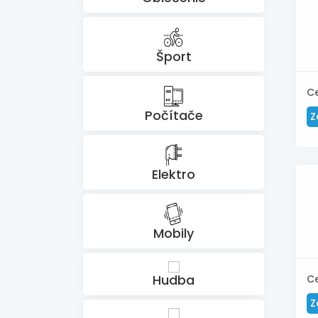
Šport
C
Počítače
Z
Elektro
Mobily
Hudba
C
Z