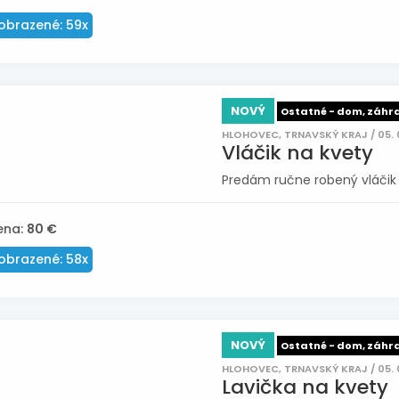
obrazené: 59x
NOVÝ
Ostatné - dom, záhr
HLOHOVEC, TRNAVSKÝ KRAJ / 05. 
Vláčik na kvety
Predám ručne robený vláčik n
ena:
80 €
obrazené: 58x
NOVÝ
Ostatné - dom, záhr
HLOHOVEC, TRNAVSKÝ KRAJ / 05. 
Lavička na kvety