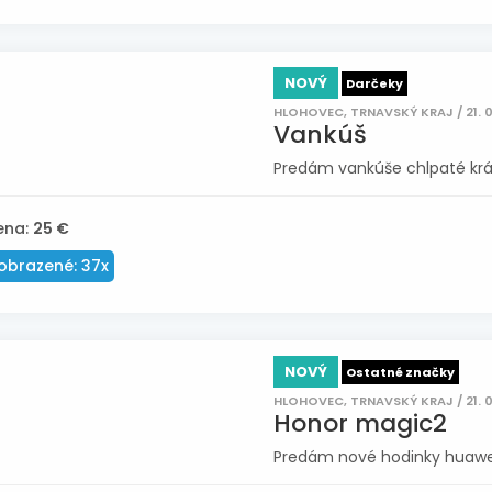
NOVÝ
Darčeky
HLOHOVEC, TRNAVSKÝ KRAJ / 21. 
Vankúš
Predám vankúše chlpaté krás
ena:
25 €
obrazené: 37x
NOVÝ
Ostatné značky
HLOHOVEC, TRNAVSKÝ KRAJ / 21. 
Honor magic2
Predám nové hodinky huawei