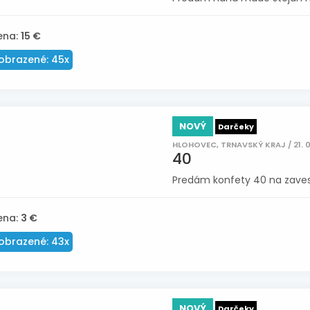
ena:
15 €
obrazené: 45x
NOVÝ
Darčeky
HLOHOVEC, TRNAVSKÝ KRAJ / 21. 
40
Predám konfety 40 na zavese
ena:
3 €
obrazené: 43x
NOVÝ
Darčeky