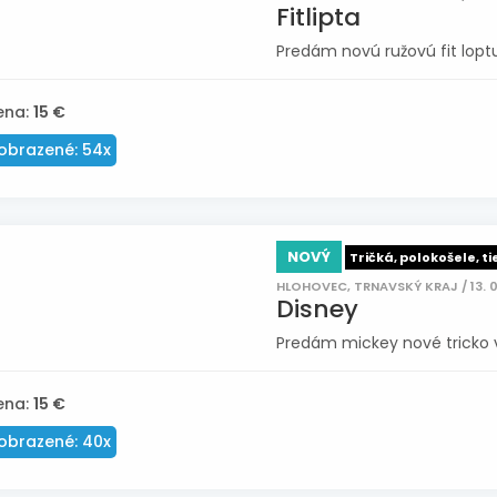
Fitlipta
Predám novú ružovú fit lopt
ena:
15 €
obrazené: 54x
NOVÝ
Tričká, polokošele, ti
HLOHOVEC, TRNAVSKÝ KRAJ / 13. 0
Disney
Predám mickey nové tricko ve
ena:
15 €
obrazené: 40x