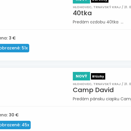
HLOHOVEC, TRNAVSKÝ KRAJ / 21. 
40tka
Predám ozdobu 40tka ...
ena:
3 €
obrazené: 51x
NOVÝ
Blúzky
HLOHOVEC, TRNAVSKÝ KRAJ / 21. 
Camp David
Predám pánsku ciapku Camp D
ena:
30 €
obrazené: 45x