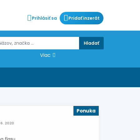
Prihlásiť sa
Pridať inzerát
Viac
Ponuka
06. 2020
flasu ...