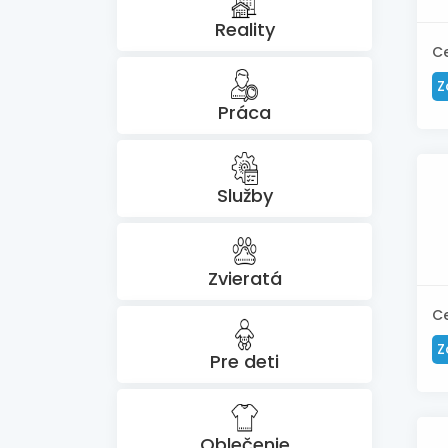
Reality
C
Z
Práca
Služby
Zvieratá
C
Z
Pre deti
Oblečenie