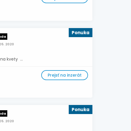
Ponuka
ada
05. 2020
a kvety ...
Prejsť na inzerát
Ponuka
ada
05. 2020