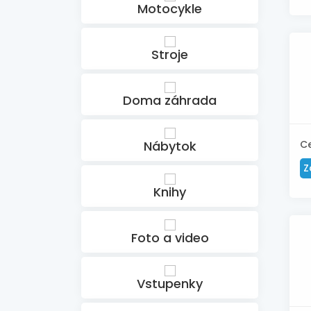
Motocykle
Stroje
Doma záhrada
Nábytok
C
Z
Knihy
Foto a video
Vstupenky