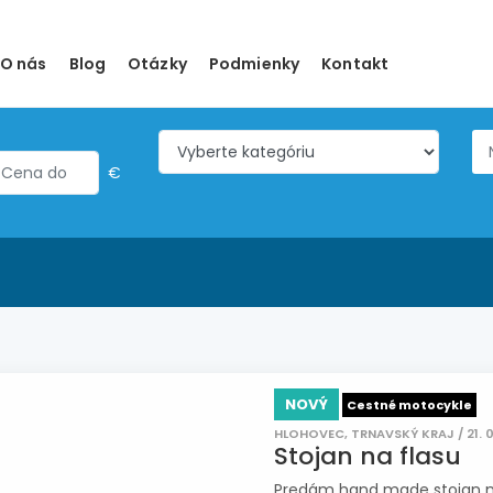
O nás
Blog
Otázky
Podmienky
Kontakt
€
NOVÝ
Cestné motocykle
HLOHOVEC, TRNAVSKÝ KRAJ / 21. 
Stojan na flasu
Predám hand made stojan na 