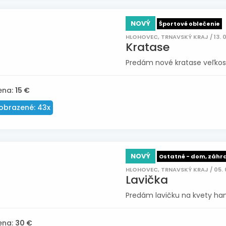
NOVÝ
Športové oblečenie
HLOHOVEC, TRNAVSKÝ KRAJ / 13. 0
Kratase
Predám nové kratase veľkosť 
ena:
15 €
obrazené: 43x
NOVÝ
Ostatné - dom, záhr
HLOHOVEC, TRNAVSKÝ KRAJ / 05. 
Lavička
Predám lavičku na kvety ha
ena:
30 €