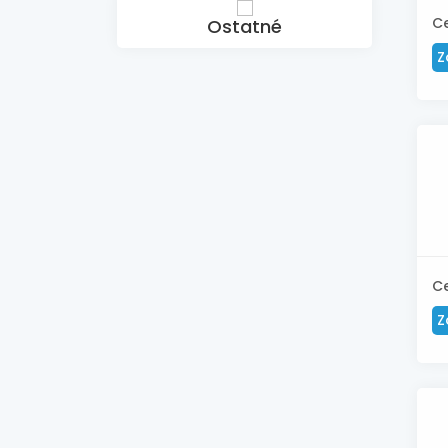
C
Ostatné
Z
C
Z