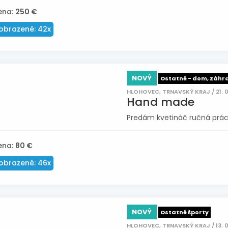
ena:
250 €
obrazené: 42x
NOVÝ
Ostatné - dom, záhr
HLOHOVEC, TRNAVSKÝ KRAJ / 21. 
Hand made
Predám kvetináč ručná práca,
ena:
80 €
obrazené: 46x
NOVÝ
Ostatné športy
HLOHOVEC, TRNAVSKÝ KRAJ / 13. 0