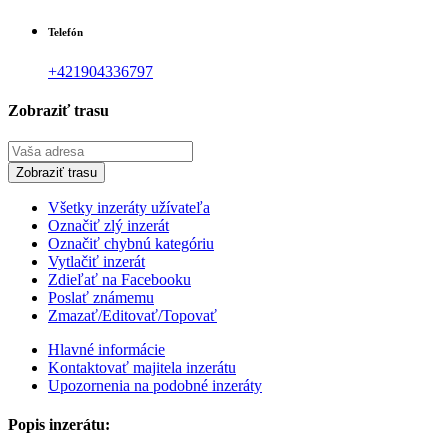
Telefón
+421904336797
Zobraziť trasu
Všetky inzeráty užívateľa
Označiť zlý inzerát
Označiť chybnú kategóriu
Vytlačiť inzerát
Zdieľať na Facebooku
Poslať známemu
Zmazať/Editovať/Topovať
Hlavné informácie
Kontaktovať majitela inzerátu
Upozornenia na podobné inzeráty
Popis inzerátu: