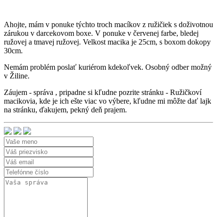
Ahojte, mám v ponuke týchto troch macíkov z ružičiek s doživotnou
zárukou v darcekovom boxe. V ponuke v červenej farbe, bledej
ružovej a tmavej ružovej. Velkost macika je 25cm, s boxom dokopy
30cm.
Nemám problém poslať kuriérom kdekoľvek. Osobný odber možný
v Žiline.
Záujem - správa , pripadne si kľudne pozrite stránku - Ružičkoví
macikovia, kde je ich ešte viac vo výbere, kľudne mi môžte dať lajk
na stránku, ďakujem, pekný deň prajem.