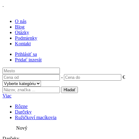
.
O nás
Blog
Otázky
Podmienky
Kontakt
Prihlásiť sa
Pridať inzerát
-
€
Viac
Rôzne
Darčeky
Ružičkoví macíkovia
Nový
Darčeky